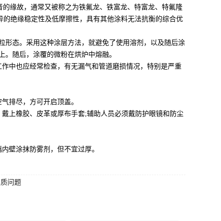
发音的缘故，通常又被称之为铁氟龙、铁富龙、特富龙、特氟隆
优异的绝缘稳定性及低摩擦性，具有其他涂料无法抗衡的综合优
粒形态。采用这种涂层方法，就避免了使用溶剂，以及随后涂
上。随后，涂覆的微粉在烘炉中熔融。
工作中也应经常检查，有无漏气和管道磨损情况，特别是严重
空气排尽，方可开启顶盖。
。戴上橡胶、皮革或厚布手套;辅助人员必须戴防护眼镜和防尘
璃内壁涂抹防雾剂，但不宜过厚。
变质问题