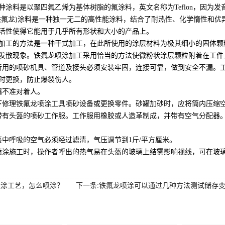
种涂料是以聚四氟乙烯为基体树脂的氟涂料，英文名称为Teflon，因为
铁氟龙)涂料是一种独一无二的高性能涂料，结合了耐热性、化学惰性和
活性使得它能用于几乎所有形状和大小的产品上。
加工的方法是一种干式加工，在此所使用的涂层材料为极其细小的固体颗
发散现象。铁氟龙喷涂加工采用恰当的方法使微粉状涂层颗粒附着在工件
所用的喷砂机具、管道及接头必须安装牢固，连接可靠，做到安全不漏。
时更换，防止爆裂伤人。
嘴不准对着人。
下修理铁氟龙喷涂工具喷砂设备或更换零件。砂罐加砂时，应将筒内压缩
带有头盔的喷砂工作服。工作服用橡胶或人造革制成，并带有空气分配器
盔中呼吸的空气必须经过滤清，气压调节到1斤/平方厘米。
喷涂施工时，操作者呼出的热气易在头盔的玻璃上结雾影响视线，可在玻
喷涂工艺，怎么喷涂？
下一条:铁氟龙喷涂可以通过几种方法测试储存