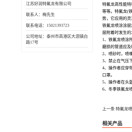
江苏好润特氟龙有限公司
特氟龙高性能特
等等。特氟龙(
联系人：梅先生
势，它应用的灵
联系电话：15021393723
铁氟龙喷涂涂层
层附着时发生的
公司地址：泰州市高港区大泗镇白
1、铁氟龙喷涂
路17号
磨损的管道应及
2、喷砂时，喷
3、禁止在气压
4、操作者应穿
口罩。
5、操作者在头
6、冬季铁氟龙
上一条:特氟龙
相关产品